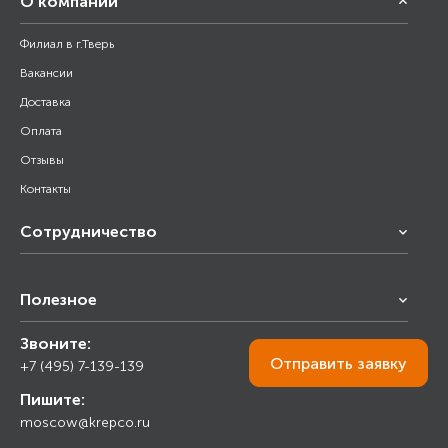
О компании
Филиал в г.Тверь
Вакансии
Доставка
Оплата
Отзывы
Контакты
Сотрудничество
Франчайзинг
Полезное
Снабжение строительства
Строительным организациям
Звоните:
Калькулятор
Торговым организациям
Отправить
заявку
+7 (495) 7-139-139
Прайс лист
Пишите:
Ответы на вопросы
moscow@krepco.ru
Блог