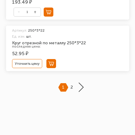
193.49 ₽
Артикул:
250*3*22
Ед. изм.
шт.
Круг отрезной по металлу 250*3*22
последняя цена:
52.95 ₽
Уточнить цену
1
2