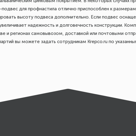
 гальваническим цинковым покрытием. В некоторых случаях 
V-подвес для профнастила отлично приспособлен к размерам
лировать высоту подвеса дополнительно. Если подвес оснащ
 увеличивает надежность и долговечность конструкции. Ком
ве и регионах самовывозом, доставкой или почтовыми отпр
партий вы можете задать сотрудникам Krepco.ru по указанн