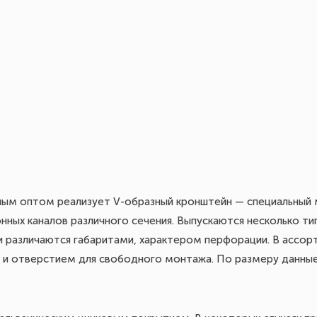
ным оптом реализует V-образный кронштейн — специальный м
нных каналов различного сечения. Выпускаются несколько т
и различаются габаритами, характером перфорации. В ассор
й и отверстием для свободного монтажа. По размеру данны