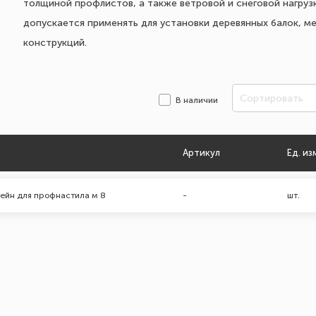
толщиной профлистов, а также ветровой и снеговой нагруз
допускается применять для установки деревянных балок, м
конструкций.
Сортировать
В наличии
Артикул
Ед. из
ейн для профнастила м 8
-
шт.