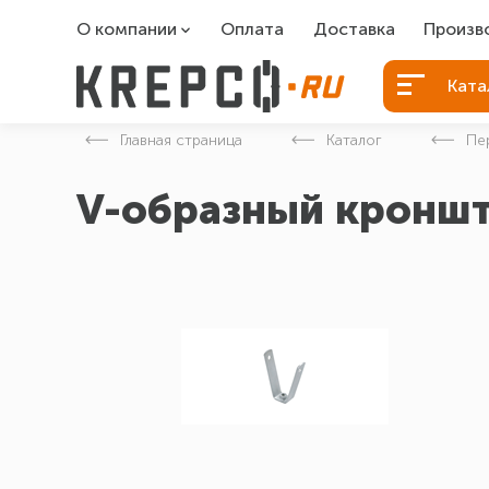
О компании
Оплата
Доставка
Произв
О компании
Болты Б
Ката
Вакансии
Болты д
Главная страница
Каталог
Пе
Контакты
Порошко
V-образный кронш
Закладн