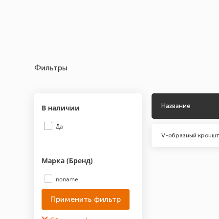
Фильтры
Название
В наличии
Да
V-образный кроншт
Марка (Бренд)
noname