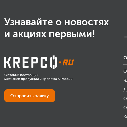
Узнавайте о новостях
и акциях первыми!
О
Ф
Оптовый поставщик
метизной продукции и крепежа в России
В
Д
Отправить
заявку
О
О
К