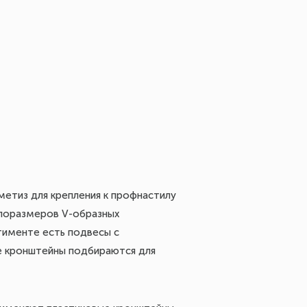
етиз для крепления к профнастилу
ипоразмеров V-образных
тименте есть подвесы с
е кронштейны подбираются для