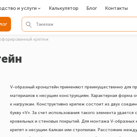
одство и услуги
Калькулятор
Блог
Контакты
СР
лог
ля фундамента
рфорированный крепеж
вая покраска
тейн
ые детали
V-образный кронштейн применяют преимущественно для про
материалов к несущим конструкциям. Характерная форма 
к нагрузкам. Конструктивно крепеж состоит из двух соеди
букву «V». За счет использования такого элемента удается
кровельных и стеновых покрытий. Для монтажа V-образных 
крепят к несущим балкам или стропилам. Расстояние межд