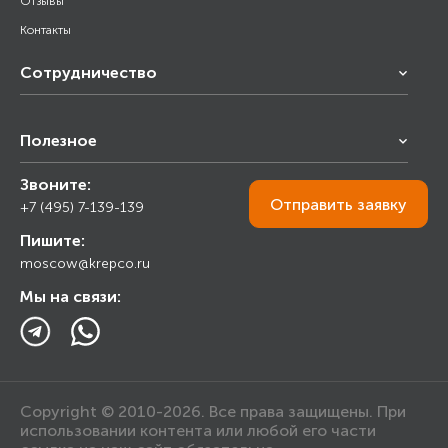
Отзывы
Контакты
Сотрудничество
Франчайзинг
Полезное
Снабжение строительства
Строительным организациям
Звоните:
Калькулятор
Торговым организациям
Отправить
заявку
+7 (495) 7-139-139
Прайс лист
Пишите:
Ответы на вопросы
moscow@krepco.ru
Блог
Мы на связи:
Copyright © 2010-2026. Все права защищены. При
использовании контента или любой его части