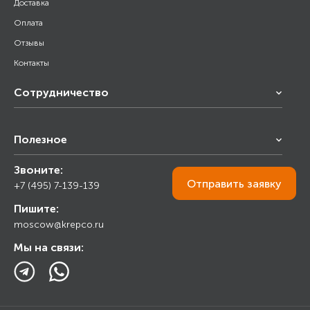
Доставка
Оплата
Отзывы
Контакты
Сотрудничество
Франчайзинг
Полезное
Снабжение строительства
Строительным организациям
Звоните:
Калькулятор
Торговым организациям
Отправить
заявку
+7 (495) 7-139-139
Прайс лист
Пишите:
Ответы на вопросы
moscow@krepco.ru
Блог
Мы на связи: