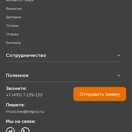
Филиал в г.Тверь
Вакансии
Доставка
Оплата
Отзывы
Контакты
Сотрудничество
Франчайзинг
Полезное
Снабжение строительства
Строительным организациям
Звоните:
Калькулятор
Торговым организациям
Отправить
заявку
+7 (495) 7-139-139
Прайс лист
Пишите:
Ответы на вопросы
moscow@krepco.ru
Блог
Мы на связи: