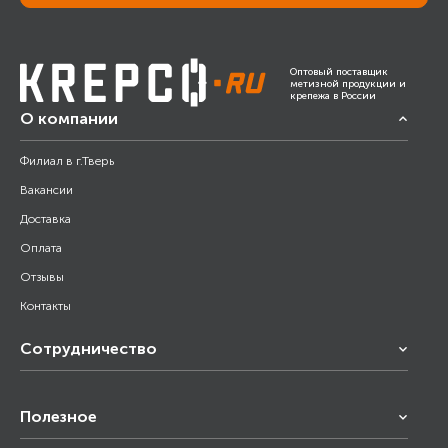
Оптовый поставщик
метизной продукции и
крепежа в России
О компании
Филиал в г.Тверь
Вакансии
Доставка
Оплата
Отзывы
Контакты
Сотрудничество
Франчайзинг
Полезное
Снабжение строительства