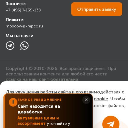
Строительным организациям
Звоните:
Калькулятор
Торговым организациям
Отправить
заявку
+7 (495) 7-139-139
Прайс лист
Пишите:
Ответы на вопросы
moscow@krepco.ru
Блог
Мы на связи:
Copyright © 2010-2026. Все права защищены. При
использовании контента или любой его части
ссылка на наш сайт обязательна.
Для улучшения работы сайта и его взаимодействия с
Политика конфиденциальности
пользователями мы используем файлы
cookie
. Чтобы
×
ВАЖНОЕ УВЕДОМЛЕНИЕ
!
согласиться с нашим использованием cookie-файлов,
Сайт находится на
Согласие на обработку персональных данных
доработке.
нажмите “Ок, понятно!”
Актуальные цены и
ассортимент
уточняйте у
ОК, понятно!