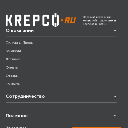
Оптовый поставщик
метизной продукции и
крепежа в России
О компании
Филиал в г.Тверь
Вакансии
Доставка
Оплата
Отзывы
Контакты
Сотрудничество
Франчайзинг
Полезное
Снабжение строительства
Строительным организациям
Калькулятор