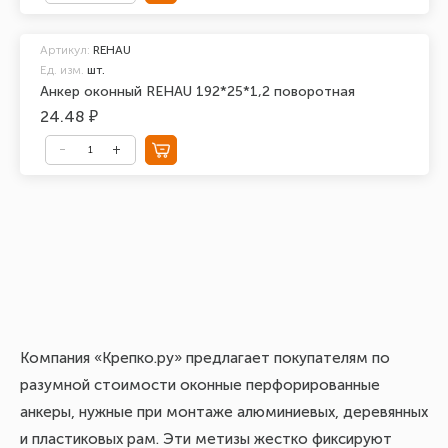
Артикул:
REHAU
Ед. изм.
шт.
Анкер оконный REHAU 192*25*1,2 поворотная
24.48 ₽
Компания «Крепко.ру» предлагает покупателям по
Пр
разумной стоимости оконные перфорированные
ну
анкеры, нужные при монтаже алюминиевых, деревянных
гл
и пластиковых рам. Эти метизы жестко фиксируют
тр