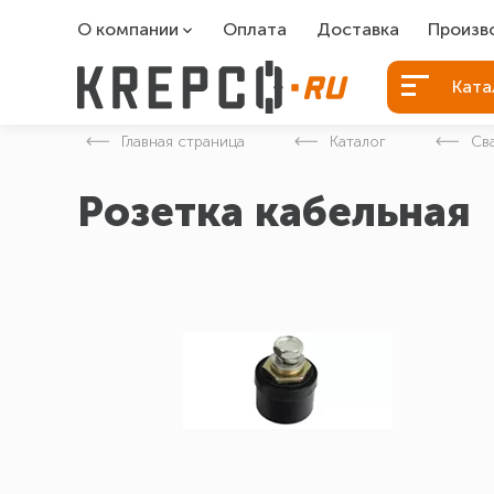
О компании
Оплата
Доставка
Произв
О компании
Болты Б
Ката
Вакансии
Болты д
Главная страница
Каталог
Св
Контакты
Порошко
Розетка кабельная
Закладн