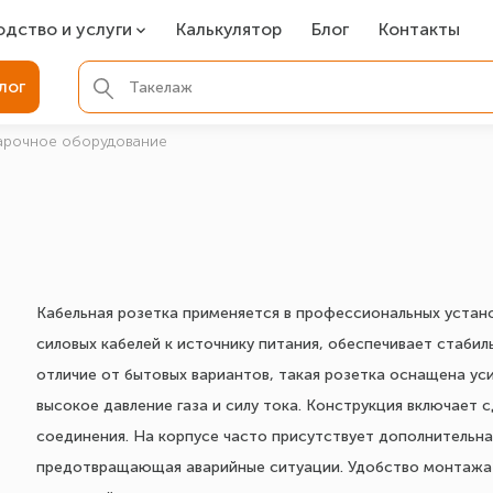
одство и услуги
Калькулятор
Блог
Контакты
СР
лог
ля фундамента
арочное оборудование
вая покраска
ые детали
Кабельная розетка применяется в профессиональных устано
силовых кабелей к источнику питания, обеспечивает стаби
отличие от бытовых вариантов, такая розетка оснащена у
высокое давление газа и силу тока. Конструкция включает 
соединения. На корпусе часто присутствует дополнительна
предотвращающая аварийные ситуации. Удобство монтажа 