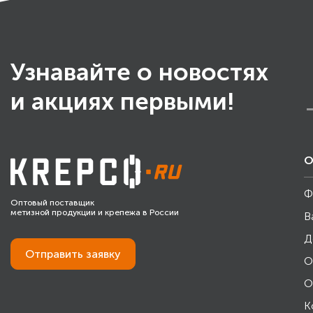
Узнавайте о новостях
и акциях первыми!
О
Ф
Оптовый поставщик
метизной продукции и крепежа в России
В
Д
Отправить
заявку
О
О
К