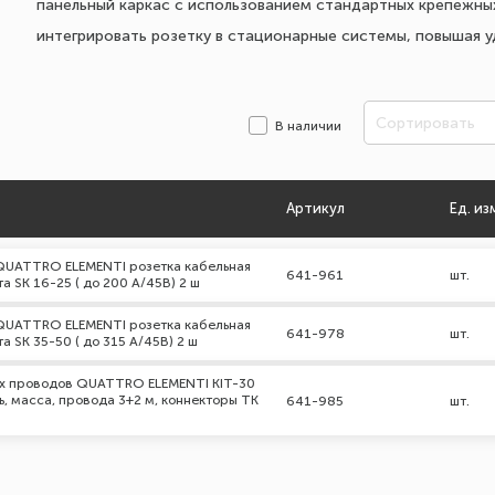
панельный каркас с использованием стандартных крепежных
интегрировать розетку в стационарные системы, повышая у
Сортировать
В наличии
Артикул
Ед. из
QUATTRO ELEMENTI розетка кабельная
641-961
шт.
а SК 16-25 ( до 200 А/45В) 2 ш
QUATTRO ELEMENTI розетка кабельная
641-978
шт.
 SК 35-50 ( до 315 А/45В) 2 ш
х проводов QUATTRO ELEMENTI KIT-30
ь, масса, провода 3+2 м, коннекторы TK
641-985
шт.