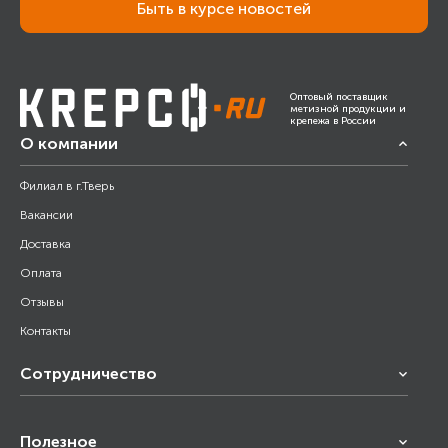
Быть в курсе новостей
Оптовый поставщик
метизной продукции и
крепежа в России
О компании
Филиал в г.Тверь
Вакансии
Доставка
Оплата
Отзывы
Контакты
Сотрудничество
Франчайзинг
Полезное
Снабжение строительства