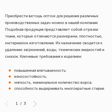
Приобрести ветошь оптом для решения различных
Чт
производственных задач можно в нашей компании.
ак
Подобная продукция представляет собой отрезки
ка
ткани, которые отличаются размерами, плотностью,
за
материалом изготовления. Их назначение сводится к
оп
удалению загрязнений, воды, технических жидкостей и
ма
смазок. Ключевые требования к изделиям:
ма
да
До
повышенная впитываемость;
износостойкость;
мягкость, минимальное количество ворса;
способность выдерживать многократные стирки.
1
/
3