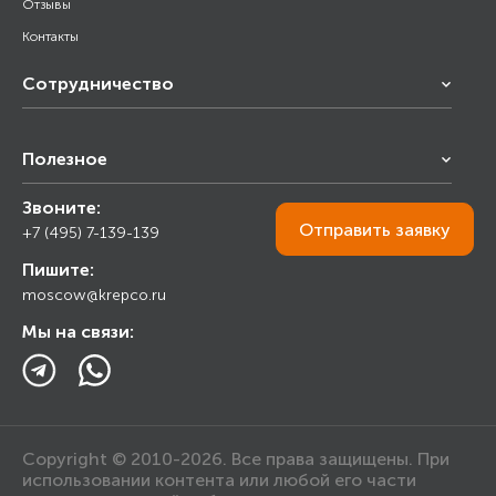
Отзывы
Контакты
Сотрудничество
Франчайзинг
Полезное
Снабжение строительства
Строительным организациям
Звоните:
Калькулятор
Торговым организациям
Отправить
заявку
+7 (495) 7-139-139
Прайс лист
Пишите:
Ответы на вопросы
moscow@krepco.ru
Блог
Мы на связи:
Copyright © 2010-2026. Все права защищены. При
использовании контента или любой его части