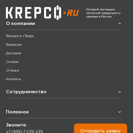
Оптовый поставщик
метизной продукции и
крепежа в России
О компании
Филиал в г.Тверь
Вакансии
Доставка
Оплата
Отзывы
Контакты
Сотрудничество
Франчайзинг
Полезное
Снабжение строительства
Строительным организациям
Звоните:
Калькулятор
Торговым организациям
Отправить
заявку
+7 (495) 7-139-139