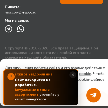
Прайс лист
Пишите:
Ответы на вопросы
moscow@krepco.ru
Блог
Мы на связи:
Copyright © 2010-2026. Все права защищены. При
использовании контента или любой его части
ссылка на наш сайт обязательна.
Для улучшения работы сайта и его взаимодействия с
Политика конфиденциальности
пользователями мы используем файлы
cookie
. Чтобы
×
ВАЖНОЕ УВЕДОМЛЕНИЕ
!
согласиться с нашим использованием cookie-файлов,
Сайт находится на
Согласие на обработку персональных данных
доработке.
нажмите “Ок, понятно!”
Актуальные цены и
ассортимент
уточняйте у
ОК, понятно!
наших менеджеров.