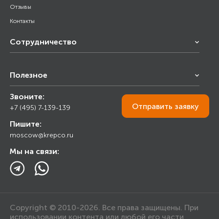
Отзывы
Контакты
Сотрудничество
Франчайзинг
Полезное
Снабжение строительства
Строительным организациям
Звоните:
Калькулятор
Торговым организациям
Отправить
заявку
+7 (495) 7-139-139
Прайс лист
Пишите:
Ответы на вопросы
moscow@krepco.ru
Блог
Мы на связи:
Copyright © 2010-2026. Все права защищены. При
использовании контента или любой его части