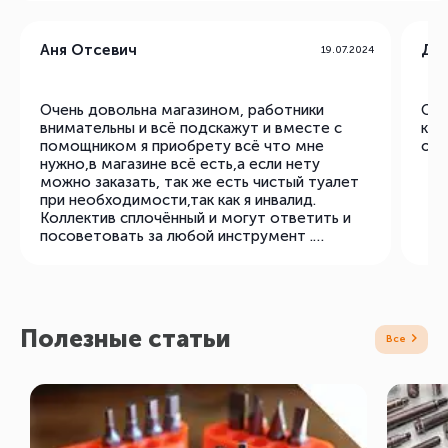
Аня Отсевич
Ден
19.07.2024
Очень довольна магазином, работники
Отл
внимательны и всё подскажут и вместе с
ква
помощником я приобрету всё что мне
опт
нужно,в магазине всё есть,а если нету
можно заказать, так же есть чистый туалет
при необходимости,так как я инвалид.
Коллектив сплочённый и могут ответить и
посоветовать за любой инструмент .
Магазин очень большой и просторный.
Спасибо !!!!!!!!!!! Спасибо большое за покупки
которым я очень рада и довольна!!!!!!!!!!
Полезные статьи