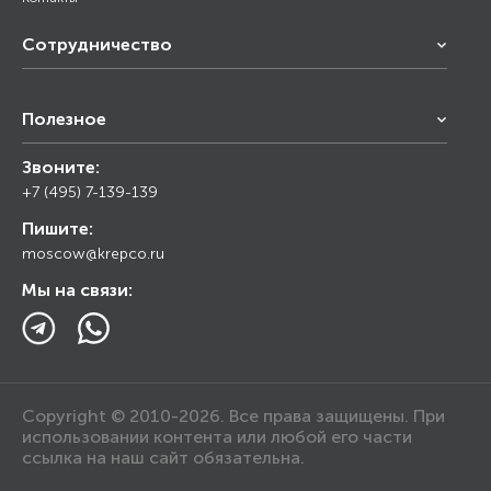
Сотрудничество
Франчайзинг
Полезное
Снабжение строительства
Строительным организациям
Звоните:
Калькулятор
Торговым организациям
+7 (495) 7-139-139
Прайс лист
Пишите:
Ответы на вопросы
moscow@krepco.ru
Блог
Мы на связи:
Copyright © 2010-2026. Все права защищены. При
использовании контента или любой его части
ссылка на наш сайт обязательна.