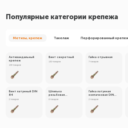
Популярные категории крепежа
Метизы, крепеж
Такелаж
Перфорированный крепе
Антивандальный
Винт секретный
Гайка отрывная
крепеж
130 товаров
7 товаров
139 товаров
Винт латунный DIN
Шпилька
Гайка латунная
84
резьбовая
колпачковая DIN
латунная
1587
2 товаров
8 товаров
2 товаров