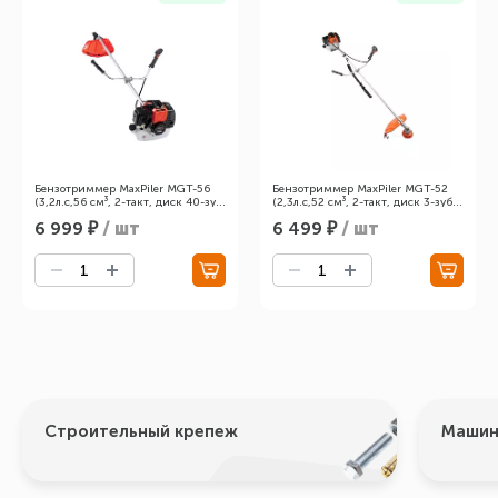
Бензотриммер MaxPiler MGT-56
Бензотриммер MaxPiler MGT-52
(3,2л.с,56 см³, 2-такт, диск 40-зуб,
(2,3л.с,52 см³, 2-такт, диск 3-зуб,
ранцевый ремень, неразъемная
заплеч. ремень,неразъемн.
6 999
₽
/ шт
6 499
₽
/ шт
штанга)
штанга)
Строительный крепеж
Машин