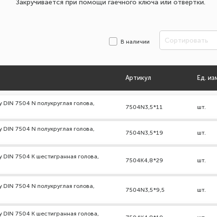
Закручивается при помощи гаечного ключа или отвертки.
Сортировать
В наличии
Артикул
Ед. из
 DIN 7504 N полукруглая голова,
7504N3,5*11
шт.
 DIN 7504 N полукруглая голова,
7504N3,5*19
шт.
 DIN 7504 К шестигранная голова,
7504K4,8*29
шт.
 DIN 7504 N полукруглая голова,
7504N3,5*9,5
шт.
 DIN 7504 К шестигранная голова,