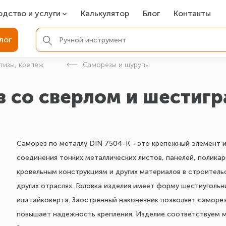
одство и услуги
Калькулятор
Блог
Контакты
СР
лог
ля фундамента
тизы, крепеж
Саморезы и шурупы
вая покраска
з со сверлом и шестигр
ые детали
Саморез по металлу DIN 7504-K - это крепежный элемент 
соединения тонких металлических листов, панелей, полика
кровельным конструкциям и других материалов в строитель
других отраслях. Головка изделия имеет форму шестиуголь
или гайковерта. Заостренный наконечник позволяет саморе
повышает надежность крепления. Изделие соответствуем 