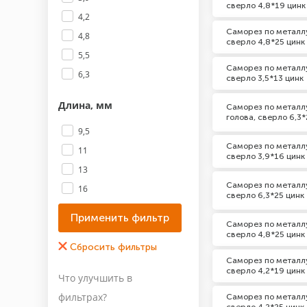
сверло 4,8*19 цинк
4,2
Саморез по металлу
4,8
сверло 4,8*25 цинк
5,5
Саморез по металлу
6,3
сверло 3,5*13 цинк
Длина, мм
Саморез по металлу
голова, сверло 6,3*
9,5
Саморез по металлу
11
сверло 3,9*16 цинк
13
Саморез по металлу
16
сверло 6,3*25 цинк
19
Саморез по металлу
22
сверло 4,8*25 цинк
25
Саморез по металлу
29
сверло 4,2*19 цинк
Что улучшить в
Показать все 10
фильтрах?
Саморез по металлу