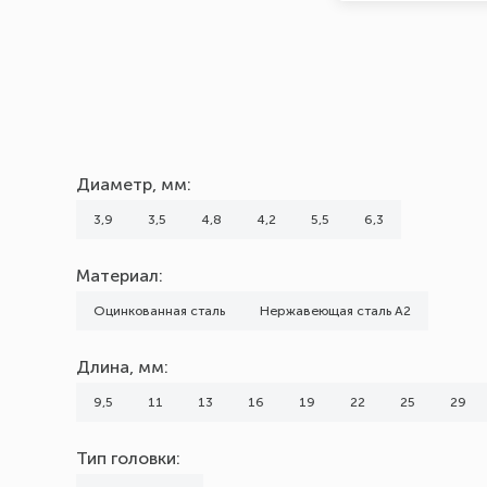
Диаметр, мм:
3,9
3,5
4,8
4,2
5,5
6,3
Материал:
Оцинкованная сталь
Нержавеющая сталь А2
Длина, мм:
9,5
11
13
16
19
22
25
29
Тип головки: