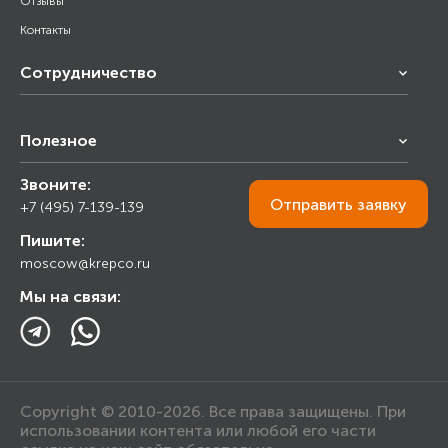
Отзывы
Контакты
Сотрудничество
Франчайзинг
Полезное
Снабжение строительства
Строительным организациям
Звоните:
Калькулятор
Торговым организациям
Отправить
заявку
+7 (495) 7-139-139
Прайс лист
Пишите:
Ответы на вопросы
moscow@krepco.ru
Блог
Мы на связи:
Copyright © 2010-2026. Все права защищены. При
использовании контента или любой его части