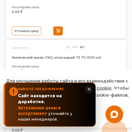
последняя цена:
0.00 ₽
Уточнить цену
Ед. изм.
шт.
Артикул:
-
Химический анкер ОКG эпоксидный ТЕ 70 (500 мл)
последняя цена:
0.00 ₽
Для улучшения работы сайта и его взаимодействия с
пользователями мы используем файлы
cookie
. Чтобы
×
ВАЖНОЕ УВЕДОМЛЕНИЕ
!
Уточнить цену
согласиться с нашим использованием cookie-файлов,
Сайт находится на
доработке.
нажмите “Ок, понятно!”
Ед. изм.
шт.
Артикул:
-
Актуальные цены и
ассортимент
уточняйте у
Химический анкер ОКG эпоксидный ТЕ 100 (500 мл)
ОК, понятно!
наших менеджеров.
последняя цена:
0.00 ₽