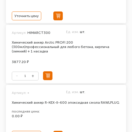
Уточнить цену
Ед. изм.
шт.
Артикул:
HIMARCT300
Химический анкер Arctic PROFI 200
(300мл)профессиональный для любого бетона, кирпича
(зимний) + 1 насадка
3877.20 ₽
Ед. изм.
шт.
Артикул:
-
Химический анкер R-KEX-II-600 эпоксидная смола RAWLPLUG
последняя цена:
0.00 ₽