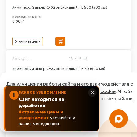
Химический анкер ОКG эпоксидный ТЕ 500 (500 мл)
последняя цена:
0.00 ₽
Уточнить цену
Ед. изм.
шт.
Артикул:
-
Химический анкер ОКG эпоксидный ТЕ 70 (500 мл)
последняя цена:
0.00 ₽
Для улучшения работы сайта и его взаимодействия с
пользователями мы используем файлы
cookie
. Чтобы
×
ВАЖНОЕ УВЕДОМЛЕНИЕ
!
согласиться с нашим использованием cookie-файлов,
Сайт находится на
Уточнить цену
доработке.
нажмите “Ок, понятно!”
Актуальные цены и
ассортимент
уточняйте у
Ед. изм.
шт.
Артикул:
-
ОК, понятно!
наших менеджеров.
Химический анкер ОКG эпоксидный ТЕ 100 (500 мл)