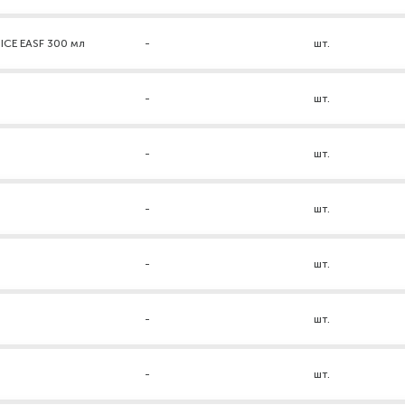
ICE EASF 300 мл
-
шт.
-
шт.
-
шт.
-
шт.
-
шт.
-
шт.
-
шт.