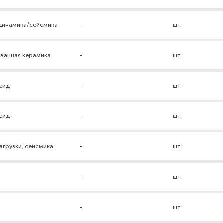
 динамика/сейсмика
-
шт.
ованная керамика
-
шт.
ксид
-
шт.
ксид
-
шт.
грузки, сейсмика
-
шт.
-
шт.
р
-
шт.