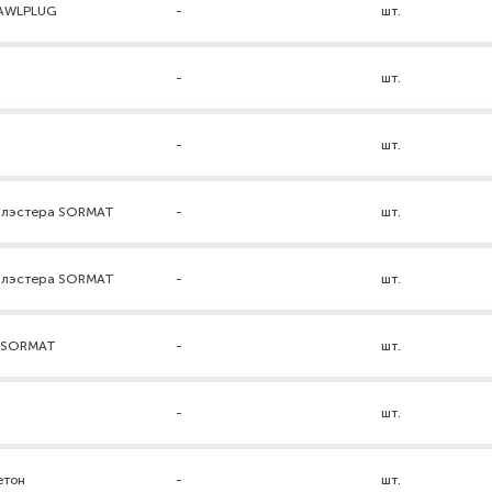
RAWLPLUG
-
шт.
-
шт.
-
шт.
нилэстера SORMAT
-
шт.
нилэстера SORMAT
-
шт.
а SORMAT
-
шт.
-
шт.
етон
-
шт.