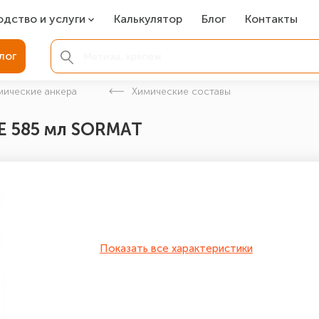
одство и услуги
Калькулятор
Блог
Контакты
СР
лог
ля фундамента
мические анкера
Химические составы
вая покраска
XЕ 585 мл SORMAT
ые детали
Показать все характеристики