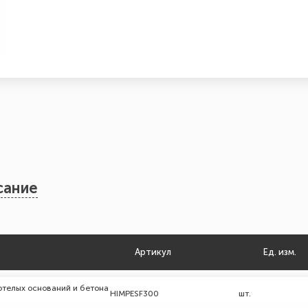
сание
Артикул
Ед. изм.
отелых оснований и бетона
HIMPESF300
шт.