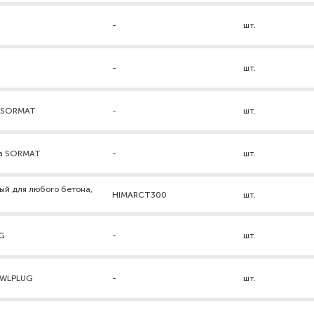
-
шт.
-
шт.
а SORMAT
-
шт.
ра SORMAT
-
шт.
ый для любого бетона,
HIMARCT300
шт.
UG
-
шт.
AWLPLUG
-
шт.