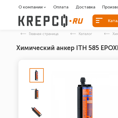
О компании
Оплата
Доставка
Произв
О компании
Болты Б
Ката
Вакансии
Болты д
Главная страница
Каталог
Хи
Контакты
Порошко
Химический анкер ITH 585 EPO
Закладн