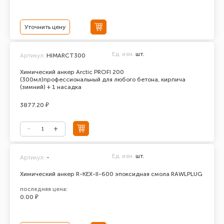
Уточнить цену
Ед. изм.
шт.
Артикул:
HIMARCT300
Химический анкер Arctic PROFI 200
(300мл)профессиональный для любого бетона, кирпича
(зимний) + 1 насадка
3877.20 ₽
Ед. изм.
шт.
Артикул:
-
Химический анкер R-KEX-II-600 эпоксидная смола RAWLPLUG
последняя цена:
0.00 ₽