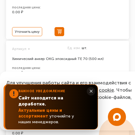
последняя цена:
0.00 ₽
Уточнить цену
Ед. изм.
шт.
Артикул:
-
Химический анкер ОКG эпоксидный ТЕ 70 (500 мл)
последняя цена:
0.00 ₽
Для улучшения работы сайта и его взаимодействия с
пользователями мы используем файлы
cookie
. Чтобы
×
ВАЖНОЕ УВЕДОМЛЕНИЕ
!
Уточнить цену
согласиться с нашим использованием cookie-файлов,
Сайт находится на
доработке.
нажмите “Ок, понятно!”
Ед. изм.
шт.
Артикул:
-
Актуальные цены и
ассортимент
уточняйте у
Химический анкер ОКG эпоксидный ТЕ 100 (500 мл)
ОК, понятно!
наших менеджеров.
последняя цена:
0.00 ₽