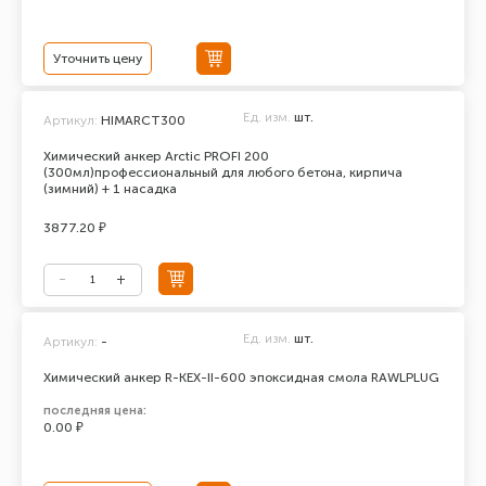
Уточнить цену
Ед. изм.
шт.
Артикул:
HIMARCT300
Химический анкер Arctic PROFI 200
(300мл)профессиональный для любого бетона, кирпича
(зимний) + 1 насадка
3877.20 ₽
Ед. изм.
шт.
Артикул:
-
Химический анкер R-KEX-II-600 эпоксидная смола RAWLPLUG
последняя цена:
0.00 ₽