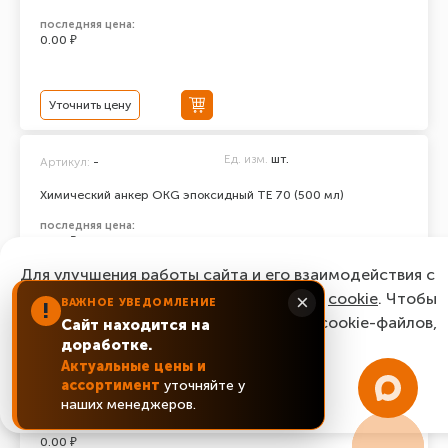
последняя цена:
0.00 ₽
Уточнить цену
Ед. изм.
шт.
Артикул:
-
Химический анкер ОКG эпоксидный ТЕ 70 (500 мл)
последняя цена:
0.00 ₽
Для улучшения работы сайта и его взаимодействия с
пользователями мы используем файлы
cookie
. Чтобы
×
ВАЖНОЕ УВЕДОМЛЕНИЕ
!
Уточнить цену
согласиться с нашим использованием cookie-файлов,
Сайт находится на
доработке.
нажмите “Ок, понятно!”
Ед. изм.
шт.
Артикул:
-
Актуальные цены и
ассортимент
уточняйте у
Химический анкер ОКG эпоксидный ТЕ 100 (500 мл)
ОК, понятно!
наших менеджеров.
последняя цена:
0.00 ₽