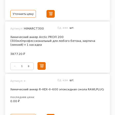
Уточнить цену
Ед. изм.
шт.
Артикул:
HIMARCT300
Химический анкер Arctic PROFI 200
(300мл)профессиональный для любого бетона, кирпича
(зимний) + 1 насадка
3877.20 ₽
Ед. изм.
шт.
Артикул:
-
Химический анкер R-KEX-II-600 эпоксидная смола RAWLPLUG
последняя цена:
0.00 ₽