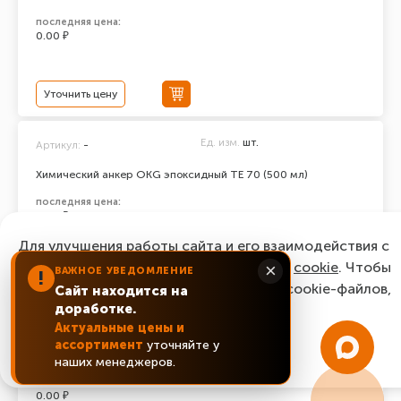
последняя цена:
0.00 ₽
Уточнить цену
Ед. изм.
шт.
Артикул:
-
Химический анкер ОКG эпоксидный ТЕ 70 (500 мл)
последняя цена:
0.00 ₽
Для улучшения работы сайта и его взаимодействия с
пользователями мы используем файлы
cookie
. Чтобы
×
ВАЖНОЕ УВЕДОМЛЕНИЕ
!
Уточнить цену
согласиться с нашим использованием cookie-файлов,
Сайт находится на
доработке.
нажмите “Ок, понятно!”
Ед. изм.
шт.
Артикул:
-
Актуальные цены и
ассортимент
уточняйте у
Химический анкер ОКG эпоксидный ТЕ 100 (500 мл)
ОК, понятно!
наших менеджеров.
последняя цена:
0.00 ₽