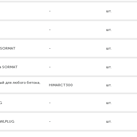
-
шт.
-
шт.
а SORMAT
-
шт.
ра SORMAT
-
шт.
ый для любого бетона,
HIMARCT300
шт.
UG
-
шт.
AWLPLUG
-
шт.