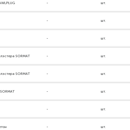
RAWLPLUG
-
шт.
-
шт.
-
шт.
нилэстера SORMAT
-
шт.
нилэстера SORMAT
-
шт.
а SORMAT
-
шт.
-
шт.
етон
-
шт.