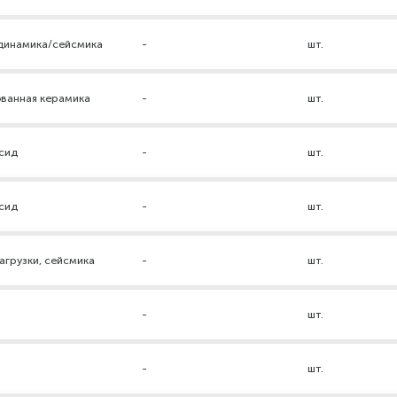
 динамика/сейсмика
-
шт.
ованная керамика
-
шт.
ксид
-
шт.
ксид
-
шт.
грузки, сейсмика
-
шт.
-
шт.
р
-
шт.