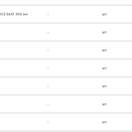
ICE EASF 300 мл
-
шт.
-
шт.
-
шт.
-
шт.
-
шт.
-
шт.
-
шт.