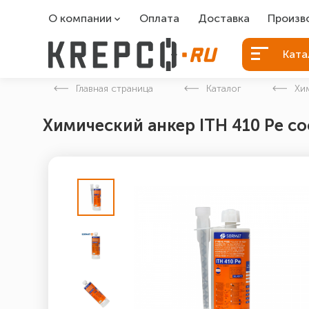
О компании
Оплата
Доставка
Произв
О компании
Болты Б
Ката
Вакансии
Болты д
Главная страница
Каталог
Хи
Контакты
Порошко
Химический анкер ITH 410 Pe с
Закладн