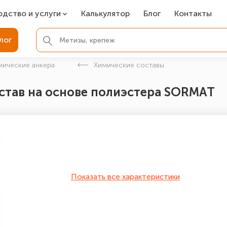
одство и услуги
Калькулятор
Блог
Контакты
СР
лог
ля фундамента
мические анкера
Химические составы
вая покраска
остав на основе полиэстера SORMAT
ые детали
Показать все характеристики