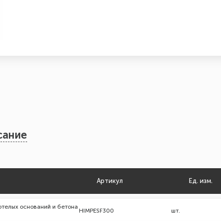
сание
Артикул
Ед. изм.
отелых оснований и бетона
HIMPESF300
шт.