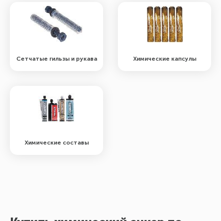
Сетчатые гильзы и рукава
Химические капсулы
Химические составы