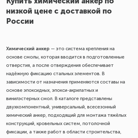
Купить химический анкер по
К
низкой цене с доставкой по
России
Хи
ра
ки
Химический анкер
— это система крепления на
ре
основе смолы, которая вводится в подготовленные
ус
отверстия, а после отверждения обеспечивает
по
надёжную фиксацию стальных элементов. В
пр
зависимости от назначения применяются составы на
Со
основе эпоксидных, эпокси-акрилатных и
ре
винилэстерных смол. В каталоге представлены
двухкомпонентный, универсальный, всесезонный
В 
химический анкер, подходящий для монтажа тяжёлых
со
конструкций, кровельных систем, потолочной
пр
фиксации, а также работ в области строительства,
kre