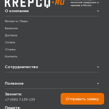
метизной продукции и
крепежа в России
О компании
Филиал в г.Тверь
Вакансии
Доставка
Оплата
Отзывы
Контакты
Сотрудничество
Франчайзинг
Полезное
Снабжение строительства
Строительным организациям
Звоните:
Калькулятор
Торговым организациям
Отправить
заявку
+7 (495) 7-139-139
Прайс лист
Пишите:
Ответы на вопросы