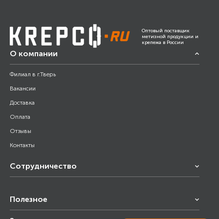
Оптовый поставщик
метизной продукции и
крепежа в России
О компании
Филиал в г.Тверь
Вакансии
Доставка
Оплата
Отзывы
Контакты
Сотрудничество
Франчайзинг
Полезное
Снабжение строительства
Строительным организациям