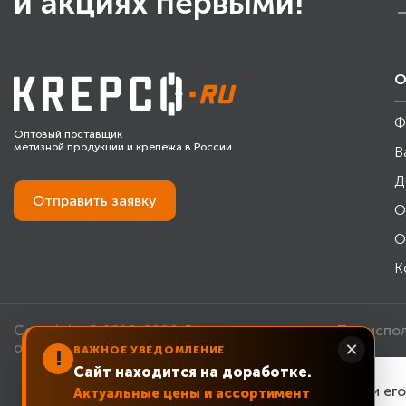
и акциях первыми!
О
Ф
Оптовый поставщик
метизной продукции и крепежа в России
В
Д
Отправить
заявку
О
О
К
Copyright © 2010-2026. Все права защищены. При испо
×
обязательна.
ВАЖНОЕ УВЕДОМЛЕНИЕ
!
Сайт находится на доработке.
Для улучшения работы сайта и ег
Актуальные цены и ассортимент