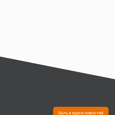
траненные проблемы Коррозия,
ление соединения, Повреждение
 дерева, Неравномерное
 стандартам. Чтобы
занных с использованием
надежность соединений следует
ание и проектирование, Выбор
лярное обслуживание
Быть в курсе новостей