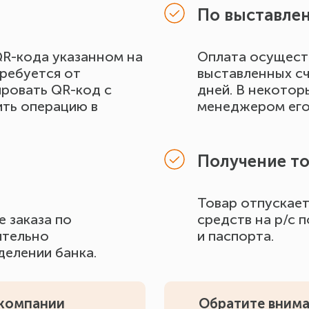
По выставлен
R-кода указанном на
Оплата осущест
требуется от
выставленных сч
ировать QR-код с
дней. В некотор
ть операцию в
менеджером его
Получение т
Товар отпускает
 заказа по
средств на р/с 
ительно
и паспорта.
делении банка.
 компании
Обратите внима