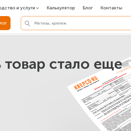
одство и услуги
Калькулятор
Блог
Контакты
СР
лог
ля фундамента
вая покраска
ые детали
 товар стало еще