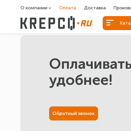
О компании
Оплата
Доставка
Произв
О компании
Болты Б
Ката
Вакансии
Болты д
Контакты
Порошко
Закладн
Оплачивать
удобнее!
Обратный звонок