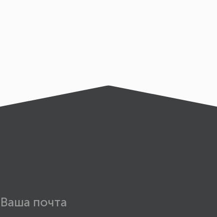
аварийным ситуациям. Наиболее распрос
Поломка или деформация крепежа, Ослаб
материала, Растрескивание пластика или
распределение нагрузки, Несоответствие
предотвратить большинство проблем, свя
крепежа, и обеспечить долговечность и 
соблюдать превентивные меры: Планиров
материалов, Правильная установка, Регу