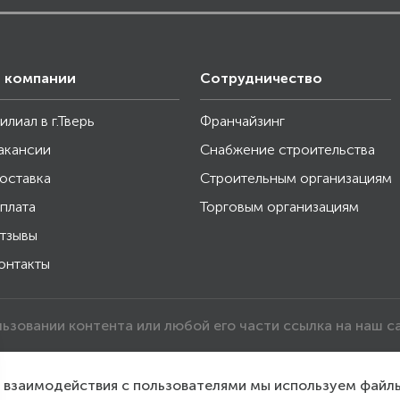
 компании
Сотрудничество
илиал в г.Тверь
Франчайзинг
акансии
Снабжение строительства
оставка
Строительным организациям
плата
Торговым организациям
тзывы
онтакты
льзовании контента или любой его части ссылка на наш с
о взаимодействия с пользователями мы используем файл