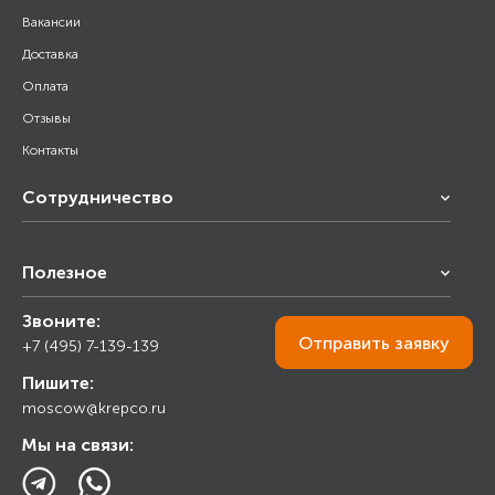
Вакансии
Доставка
Оплата
Отзывы
Контакты
Сотрудничество
Франчайзинг
Полезное
Снабжение строительства
Строительным организациям
Звоните:
Калькулятор
Торговым организациям
Отправить
заявку
+7 (495) 7-139-139
Прайс лист
Пишите:
Ответы на вопросы
moscow@krepco.ru
Блог
Мы на связи: