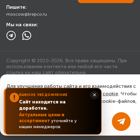
Пишите:
Ответы на вопросы
moscow@krepco.ru
Блог
Мы на связи:
Copyright © 2010-2026. Все права защищены. При
использовании контента или любой его части
ссылка на наш сайт обязательна.
Для улучшения работы сайта и его взаимодействия с
Политика конфиденциальности
пользователями мы используем файлы
cookie
. Чтобы
×
ВАЖНОЕ УВЕДОМЛЕНИЕ
!
согласиться с нашим использованием cookie-файлов,
Сайт находится на
Согласие на обработку персональных данных
доработке.
нажмите “Ок, понятно!”
Актуальные цены и
ассортимент
уточняйте у
ОК, понятно!
наших менеджеров.