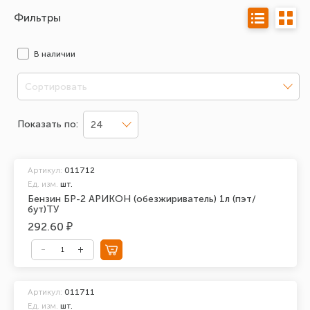
Фильтры
В наличии
Сортировать
Показать по:
24
Артикул:
011712
Ед. изм.
шт.
Бензин БР-2 АРИКОН (обезжириватель) 1л (пэт/
бут)ТУ
292.60 ₽
Артикул:
011711
Ед. изм.
шт.