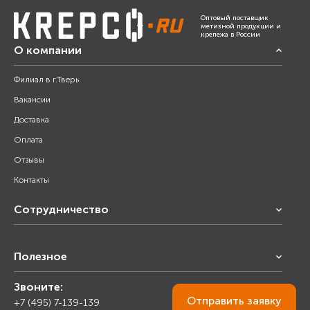
Оптовый поставщик
метизной продукции и
крепежа в России
О компании
Филиал в г.Тверь
Вакансии
Доставка
Оплата
Отзывы
Контакты
Сотрудничество
Франчайзинг
Полезное
Снабжение строительства
Строительным организациям
Звоните:
Калькулятор
Торговым организациям
Отправить
заявку
+7 (495) 7-139-139
Прайс лист