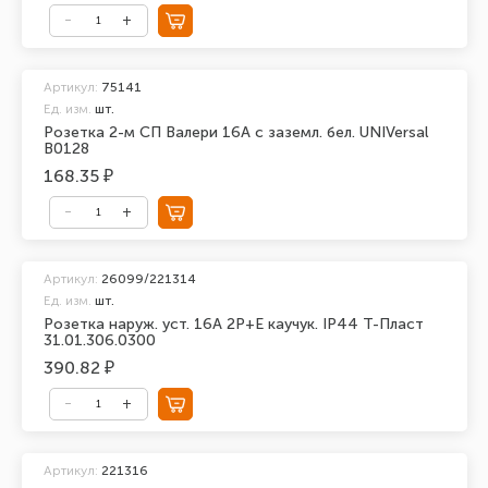
Артикул:
75141
Ед. изм.
шт.
Розетка 2-м СП Валери 16А с заземл. бел. UNIVersal
В0128
168.35 ₽
Артикул:
26099/221314
Ед. изм.
шт.
Розетка наруж. уст. 16А 2P+E каучук. IP44 Т-Пласт
31.01.306.0300
390.82 ₽
Артикул:
221316