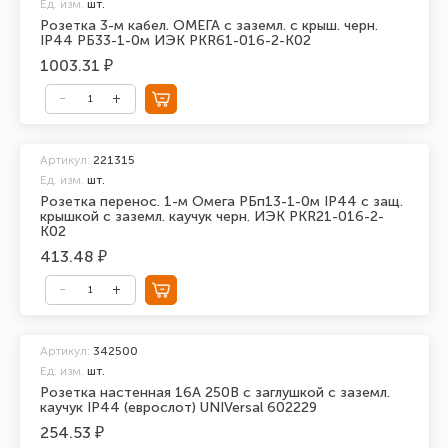
Ед. изм.
шт.
Розетка 3-м кабел. ОМЕГА с заземл. с крыш. черн.
IP44 РБ33-1-0м ИЭК PKR61-016-2-K02
1003.31 ₽
Артикул:
221315
Ед. изм.
шт.
Розетка перенос. 1-м Омега РБп13-1-0м IP44 с защ.
крышкой с заземл. каучук черн. ИЭК PKR21-016-2-
K02
413.48 ₽
Артикул:
342500
Ед. изм.
шт.
Розетка настенная 16А 250В с заглушкой с заземл.
каучук IP44 (еврослот) UNIVersal 602229
254.53 ₽