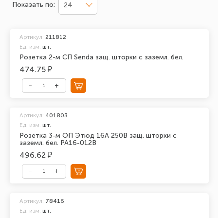
Показать по:
24
Артикул:
211812
Ед. изм.
шт.
Розетка 2-м СП Senda защ. шторки с заземл. бел.
474.75 ₽
Артикул:
401803
Ед. изм.
шт.
Розетка 3-м ОП Этюд 16А 250В защ. шторки с
заземл. бел. PA16-012B
496.62 ₽
Артикул:
78416
Ед. изм.
шт.