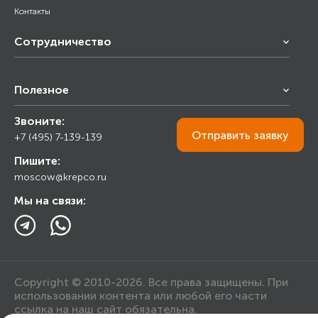
Контакты
Сотрудничество
Франчайзинг
Полезное
Снабжение строительства
Строительным организациям
Звоните:
Калькулятор
Торговым организациям
Отправить
заявку
+7 (495) 7-139-139
Прайс лист
Пишите:
Ответы на вопросы
moscow@krepco.ru
Блог
Мы на связи:
Copyright © 2010-2026. Все права защищены. При
использовании контента или любой его части
ссылка на наш сайт обязательна.