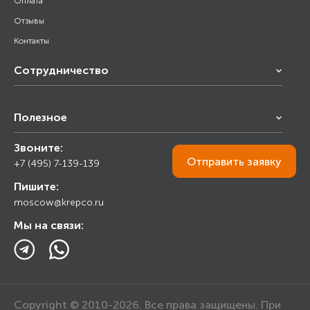
Оплата
Отзывы
Контакты
Сотрудничество
Франчайзинг
Полезное
Снабжение строительства
Строительным организациям
Звоните:
Калькулятор
Торговым организациям
Отправить
заявку
+7 (495) 7-139-139
Прайс лист
Пишите:
Ответы на вопросы
moscow@krepco.ru
Блог
Мы на связи:
Copyright © 2010-2026. Все права защищены. При