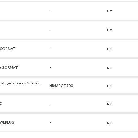
-
шт.
-
шт.
а SORMAT
-
шт.
ра SORMAT
-
шт.
ый для любого бетона,
HIMARCT300
шт.
UG
-
шт.
AWLPLUG
-
шт.