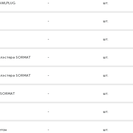
RAWLPLUG
-
шт.
-
шт.
-
шт.
нилэстера SORMAT
-
шт.
нилэстера SORMAT
-
шт.
а SORMAT
-
шт.
-
шт.
етон
-
шт.