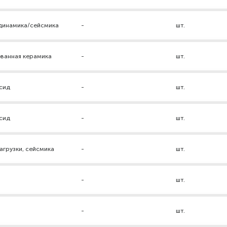
 динамика/сейсмика
-
шт.
ованная керамика
-
шт.
ксид
-
шт.
ксид
-
шт.
грузки, сейсмика
-
шт.
-
шт.
р
-
шт.