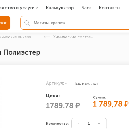
одство и услуги
Калькулятор
Блог
Контакты
СР
лог
ля фундамента
мические анкера
Химические составы
вая покраска
л Полиэстер
ые детали
Артикул: -
Ед. изм. : шт
Цена:
Сумма:
1 789,78
₽
1789.78 ₽
Количество: