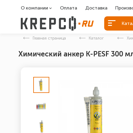
О компании
Оплата
Доставка
Произв
О компании
Болты Б
Ката
Вакансии
Болты д
Главная страница
Каталог
Хи
Контакты
Порошко
Химический анкер K-PESF 300 м
Закладн