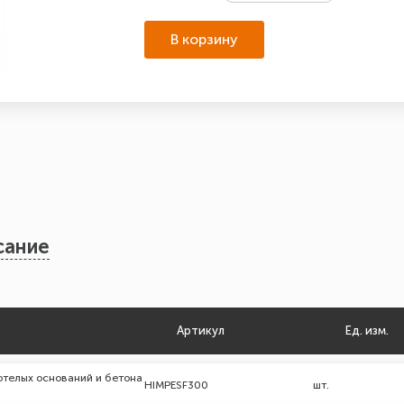
В корзину
сание
Артикул
Ед. изм.
отелых оснований и бетона
HIMPESF300
шт.