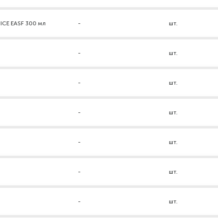
ICE EASF 300 мл
-
шт.
-
шт.
-
шт.
-
шт.
-
шт.
-
шт.
-
шт.