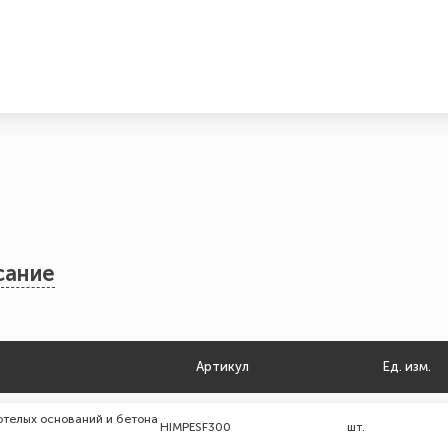
сание
Артикул
Ед. изм.
отелых оснований и бетона
HIMPESF300
шт.