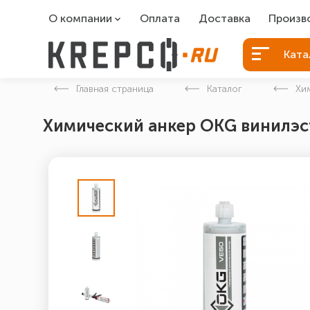
О компании
Оплата
Доставка
Произв
О компании
Болты Б
Ката
Вакансии
Болты д
Главная страница
Каталог
Хи
Контакты
Порошко
Химический анкер ОКG винилэст
Закладн