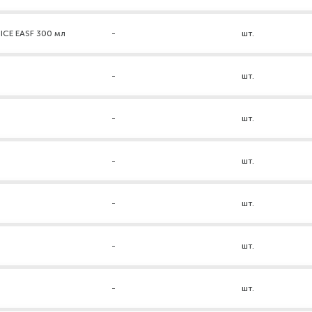
ICE EASF 300 мл
-
шт.
-
шт.
-
шт.
-
шт.
-
шт.
-
шт.
-
шт.