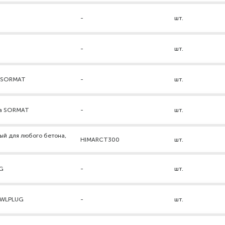
-
шт.
-
шт.
а SORMAT
-
шт.
ра SORMAT
-
шт.
ый для любого бетона,
HIMARCT300
шт.
UG
-
шт.
AWLPLUG
-
шт.