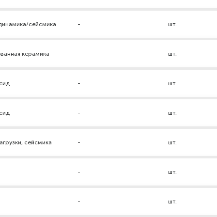
 динамика/сейсмика
-
шт.
ованная керамика
-
шт.
ксид
-
шт.
ксид
-
шт.
грузки, сейсмика
-
шт.
-
шт.
р
-
шт.