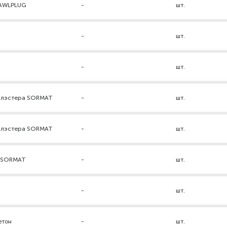
RAWLPLUG
-
шт.
-
шт.
-
шт.
нилэстера SORMAT
-
шт.
нилэстера SORMAT
-
шт.
а SORMAT
-
шт.
-
шт.
етон
-
шт.