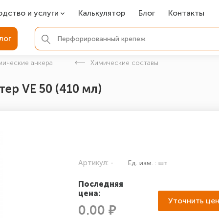
одство и услуги
Калькулятор
Блог
Контакты
СР
лог
ля фундамента
мические анкера
Химические составы
вая покраска
ер VE 50 (410 мл)
ые детали
Артикул: -
Ед. изм. : шт
Последняя
цена:
Уточнить це
0.00 ₽