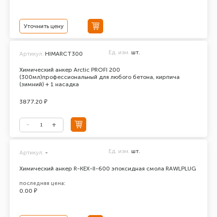
Уточнить цену
Ед. изм.
шт.
Артикул:
HIMARCT300
Химический анкер Arctic PROFI 200
(300мл)профессиональный для любого бетона, кирпича
(зимний) + 1 насадка
3877.20 ₽
Ед. изм.
шт.
Артикул:
-
Химический анкер R-KEX-II-600 эпоксидная смола RAWLPLUG
последняя цена:
0.00 ₽