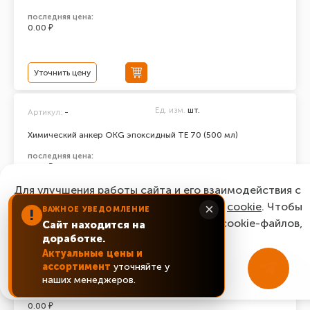
последняя цена:
0.00 ₽
Уточнить цену
Ед. изм.
шт.
Артикул:
-
Химический анкер ОКG эпоксидный ТЕ 70 (500 мл)
последняя цена:
0.00 ₽
Для улучшения работы сайта и его взаимодействия с
пользователями мы используем файлы
cookie
. Чтобы
×
ВАЖНОЕ УВЕДОМЛЕНИЕ
!
Уточнить цену
согласиться с нашим использованием cookie-файлов,
Сайт находится на
доработке.
нажмите “Ок, понятно!”
Ед. изм.
шт.
Артикул:
-
Актуальные цены и
ассортимент
уточняйте у
Химический анкер ОКG эпоксидный ТЕ 100 (500 мл)
ОК, понятно!
наших менеджеров.
последняя цена:
0.00 ₽