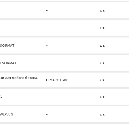
-
шт.
-
шт.
а SORMAT
-
шт.
ра SORMAT
-
шт.
ый для любого бетона,
HIMARCT300
шт.
UG
-
шт.
AWLPLUG
-
шт.