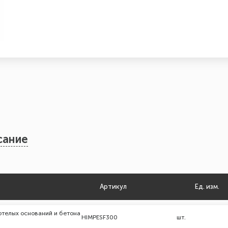
сание
Артикул
Ед. изм.
отелых оснований и бетона
HIMPESF300
шт.