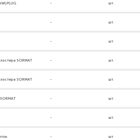
RAWLPLUG
-
шт.
-
шт.
-
шт.
нилэстера SORMAT
-
шт.
нилэстера SORMAT
-
шт.
а SORMAT
-
шт.
-
шт.
етон
-
шт.