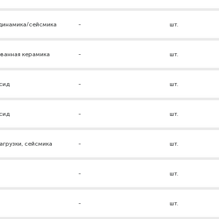
 динамика/сейсмика
-
шт.
ованная керамика
-
шт.
ксид
-
шт.
ксид
-
шт.
грузки, сейсмика
-
шт.
-
шт.
р
-
шт.