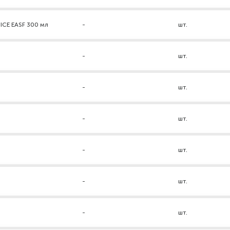
ICE EASF 300 мл
-
шт.
-
шт.
-
шт.
-
шт.
-
шт.
-
шт.
-
шт.