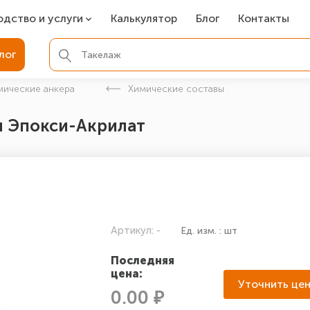
одство и услуги
Калькулятор
Блог
Контакты
СР
лог
ля фундамента
мические анкера
Химические составы
вая покраска
мл Эпокси-Акрилат
ые детали
Артикул: -
Ед. изм. : шт
Последняя
цена:
Уточнить це
0.00 ₽