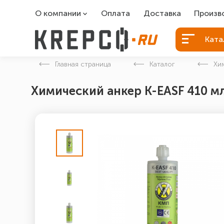
О компании
Оплата
Доставка
Произв
О компании
Болты Б
Ката
Вакансии
Болты д
Главная страница
Каталог
Хи
Контакты
Порошко
Химический анкер K-EASF 410 
Закладн