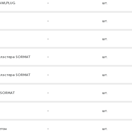
RAWLPLUG
-
шт.
-
шт.
-
шт.
нилэстера SORMAT
-
шт.
нилэстера SORMAT
-
шт.
а SORMAT
-
шт.
-
шт.
етон
-
шт.