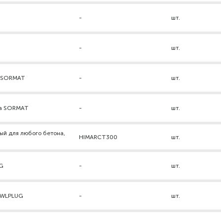
-
шт.
-
шт.
а SORMAT
-
шт.
ра SORMAT
-
шт.
ый для любого бетона,
HIMARCT300
шт.
UG
-
шт.
AWLPLUG
-
шт.