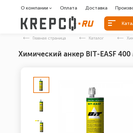
О компании
Оплата
Доставка
Произв
О компании
Болты Б
Ката
Вакансии
Болты д
Главная страница
Каталог
Хи
Контакты
Порошко
Химический анкер BIT-EASF 400 
Закладн