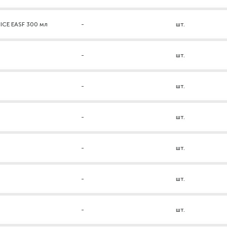
ICE EASF 300 мл
-
шт.
-
шт.
-
шт.
-
шт.
-
шт.
-
шт.
-
шт.