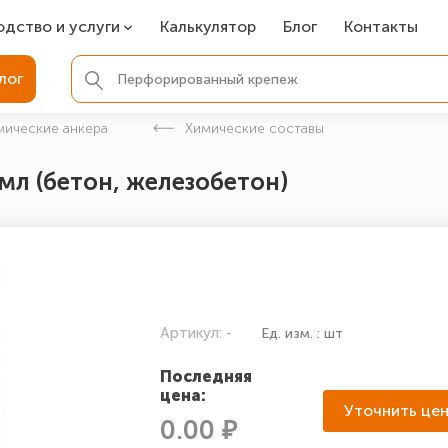
одство и услуги
Калькулятор
Блог
Контакты
СР
лог
ля фундамента
мические анкера
Химические составы
вая покраска
мл (бетон, железобетон)
ые детали
Артикул: -
Ед. изм. : шт
Последняя
цена:
Уточнить це
0.00 ₽