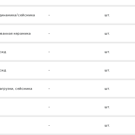
 динамика/сейсмика
-
шт.
ованная керамика
-
шт.
ксид
-
шт.
ксид
-
шт.
грузки, сейсмика
-
шт.
-
шт.
р
-
шт.