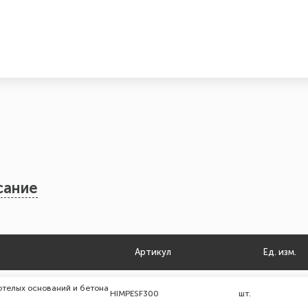
сание
Артикул
Ед. изм.
отелых оснований и бетона
HIMPESF300
шт.