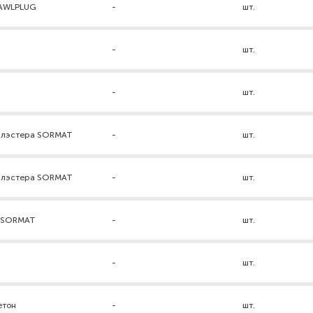
RAWLPLUG
-
шт.
-
шт.
-
шт.
нилэстера SORMAT
-
шт.
нилэстера SORMAT
-
шт.
а SORMAT
-
шт.
-
шт.
етон
-
шт.