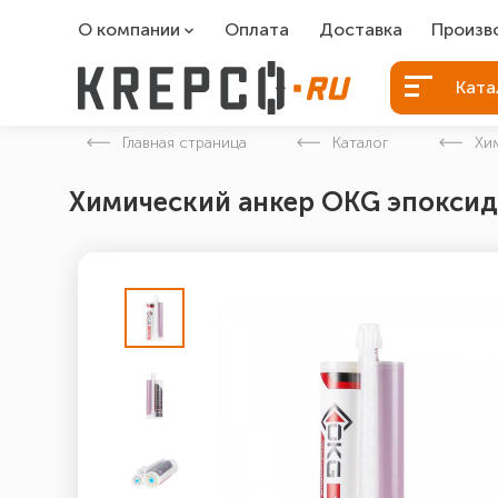
О компании
Оплата
Доставка
Произв
О компании
Болты Б
Ката
Вакансии
Болты д
Главная страница
Каталог
Хи
Контакты
Порошко
Химический анкер ОКG эпоксидн
Закладн