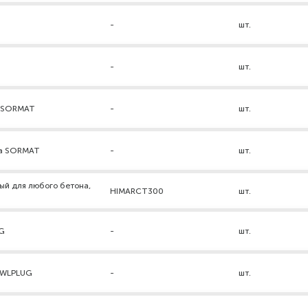
-
шт.
-
шт.
а SORMAT
-
шт.
ра SORMAT
-
шт.
ый для любого бетона,
HIMARCT300
шт.
UG
-
шт.
AWLPLUG
-
шт.