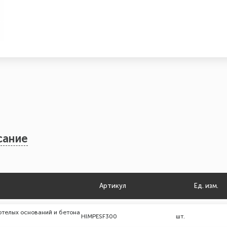
сание
Артикул
Ед. изм.
отелых оснований и бетона
HIMPESF300
шт.