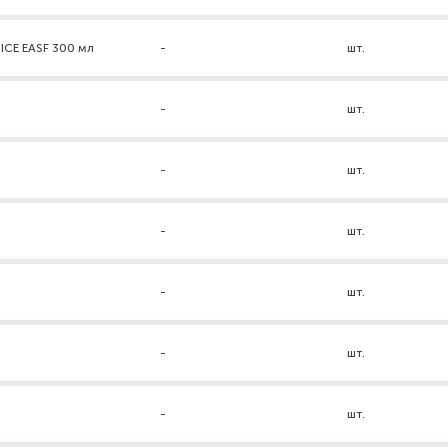
ICE EASF 300 мл
-
шт.
-
шт.
-
шт.
-
шт.
-
шт.
-
шт.
-
шт.