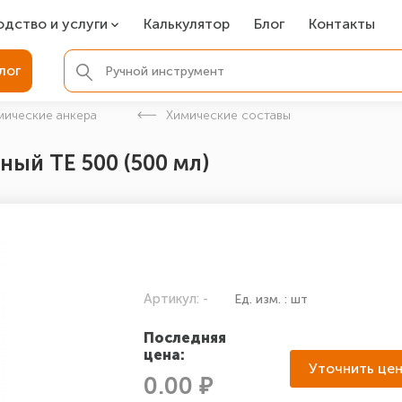
одство и услуги
Калькулятор
Блог
Контакты
СР
лог
ля фундамента
мические анкера
Химические составы
вая покраска
ый ТЕ 500 (500 мл)
ые детали
Артикул: -
Ед. изм. : шт
Последняя
цена:
Уточнить це
0.00 ₽