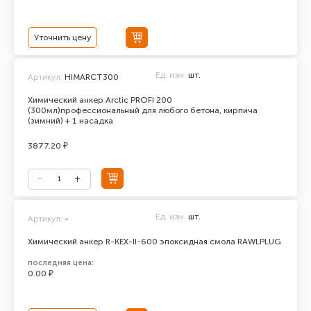
Уточнить цену
Ед. изм.
шт.
Артикул:
HIMARCT300
Химический анкер Arctic PROFI 200
(300мл)профессиональный для любого бетона, кирпича
(зимний) + 1 насадка
3877.20 ₽
Ед. изм.
шт.
Артикул:
-
Химический анкер R-KEX-II-600 эпоксидная смола RAWLPLUG
последняя цена:
0.00 ₽