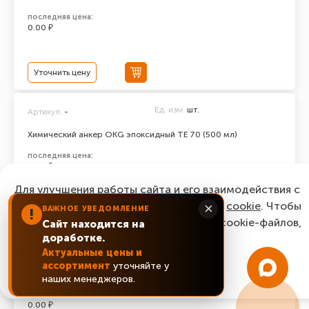
последняя цена:
0.00 ₽
Уточнить цену
Ед. изм.
шт.
Артикул:
-
Химический анкер ОКG эпоксидный ТЕ 70 (500 мл)
последняя цена:
0.00 ₽
Для улучшения работы сайта и его взаимодействия с
пользователями мы используем файлы
cookie
. Чтобы
×
ВАЖНОЕ УВЕДОМЛЕНИЕ
!
Уточнить цену
согласиться с нашим использованием cookie-файлов,
Сайт находится на
доработке.
нажмите “Ок, понятно!”
Ед. изм.
шт.
Артикул:
-
Актуальные цены и
ассортимент
уточняйте у
Химический анкер ОКG эпоксидный ТЕ 100 (500 мл)
ОК, понятно!
наших менеджеров.
последняя цена:
0.00 ₽