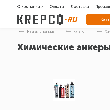
О компании
Оплата
Доставка
Произв
О компании
Болты Б
Ката
Вакансии
Болты д
Главная страница
Каталог
Хи
Контакты
Порошко
Химические анкер
Закладн