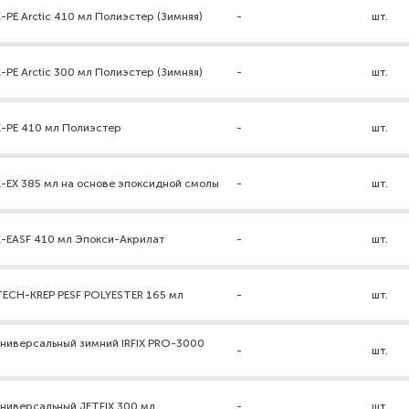
-PE Arctic 410 мл Полиэстер (Зимняя)
-
шт.
-PE Arctic 300 мл Полиэстер (Зимняя)
-
шт.
K-PE 410 мл Полиэстер
-
шт.
K-EX 385 мл на основе эпоксидной смолы
-
шт.
K-EASF 410 мл Эпокси-Акрилат
-
шт.
TECH-KREP PESF POLYESTER 165 мл
-
шт.
универсальный зимний IRFIX PRO-3000
-
шт.
ниверсальный JETFIX 300 мл
-
шт.