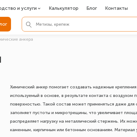
одство и услуги
Калькулятор
Блог
Контакты
СР
лог
ля фундамента
мические анкера
вая покраска
ы
ые детали
Химический анкер помогает создавать надежные крепления 
используемый в основе, в результате контакта с воздухом 
поверхностью. Такой состав может применяться даже для 
заполняет пустоты и микротрещины, что увеличивает площ
распределяет нагрузку на металлический стержень. Их мож
каменным, кирпичным или бетонным основаниям. Материал 