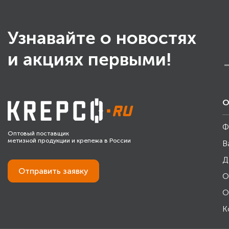
Узнавайте о новостях
и акциях первыми!
О
Ф
Оптовый поставщик
метизной продукции и крепежа в России
В
Д
Отправить
заявку
О
О
К