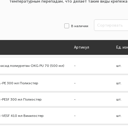
температурным перепадам, что делает такие виды крепежа
Сортировать
В наличии
Артикул
Ед. из
фасад полиуретан ОКG PU 70 (500 мл)
-
шт.
A-PE 300 мл Полиэстер
-
шт.
K-PESF 300 мл Полиэстер
-
шт.
K-VESF 410 мл Винилэстер
-
шт.