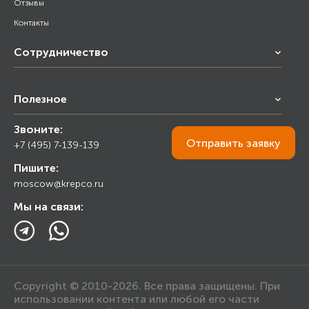
Отзывы
Контакты
Сотрудничество
Франчайзинг
Полезное
Снабжение строительства
Строительным организациям
Звоните:
Калькулятор
Торговым организациям
Отправить
заявку
+7 (495) 7-139-139
Прайс лист
Пишите:
Ответы на вопросы
moscow@krepco.ru
Блог
Мы на связи:
Copyright © 2010-2026. Все права защищены. При
использовании контента или любой его части