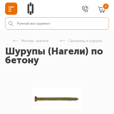
0
г
Метизы, крепеж
Саморезы и шурупы
Шурупы (Нагели) по
бетону