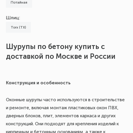
Потайная
Шлиц:
Torx (TX)
Шурупы по бетону купить с
Х
доставкой по Москве и России
Кр
кр
Конструкция и особенность
пр
Шу
Оконные шурупы часто используются в строительстве
ст
и ремонте, включая монтаж пластиковых окон ПВХ,
за
дверных блоков, плит, элементов каркаса и других
ва
конструкций. Они подходят для крепления изделий к
кирпичным и бетонным основаниям, а также к