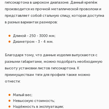
гипсокартона в широком диапазоне. Данный крепёж
ко
производится из прочной металлической проволоки и
из
представляет собой стальную спицу, которая доступна
дл
в разных вариантах размеров:
пе
фи
Длиной - 250 - 3000 мм;
ус
Диаметром - 3 - 4 мм.
Тя
Благодаря тому, что данные изделия выпускаются с
бо
разными габаритами, можно подобрать необходимую
то
высоту установки листов гипсокартона. К
за
преимуществам тяги для профиля также можно
по
отнести:
Пр
вы
Малый вес;
со
Невысокую стоимость;
Надёжность в эксплуатации;