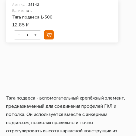
Артикул:
25142
Ед. изм.
шт.
Тяга подвеса L-500
12.85 ₽
Т
Тяга подвеса - вспомогательный крепёжный элемент,
п
предназначенный для соединения профилей ГКЛ и
потолка. Он используется вместе с анкерным
подвесом, позволяя правильно и точно
Тя
отрегулировать высоту каркасной конструкции из
пр