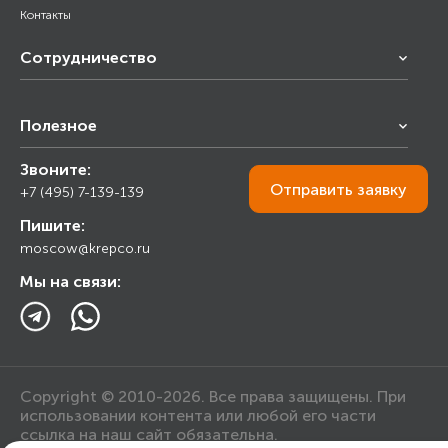
Контакты
Сотрудничество
Франчайзинг
Полезное
Снабжение строительства
Строительным организациям
Звоните:
Калькулятор
Торговым организациям
Отправить
заявку
+7 (495) 7-139-139
Прайс лист
Пишите:
Ответы на вопросы
moscow@krepco.ru
Блог
Мы на связи:
Copyright © 2010-2026. Все права защищены. При
использовании контента или любой его части
ссылка на наш сайт обязательна.