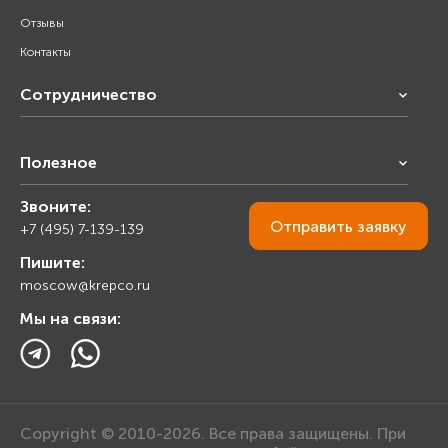
Отзывы
Контакты
Сотрудничество
Франчайзинг
Полезное
Снабжение строительства
Строительным организациям
Звоните:
Калькулятор
Торговым организациям
Отправить
заявку
+7 (495) 7-139-139
Прайс лист
Пишите:
Ответы на вопросы
moscow@krepco.ru
Блог
Мы на связи:
Copyright © 2010-2026. Все права защищены. При