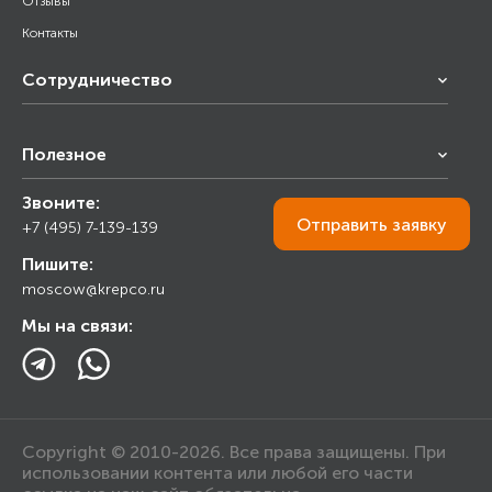
Отзывы
Контакты
Сотрудничество
Франчайзинг
Полезное
Снабжение строительства
Строительным организациям
Звоните:
Калькулятор
Торговым организациям
Отправить
заявку
+7 (495) 7-139-139
Прайс лист
Пишите:
Ответы на вопросы
moscow@krepco.ru
Блог
Мы на связи:
Copyright © 2010-2026. Все права защищены. При
использовании контента или любой его части