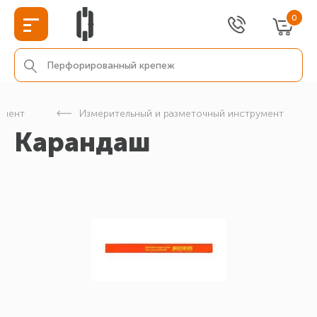
0
умент
Измерительный и разметочный инструмент
Карандаш