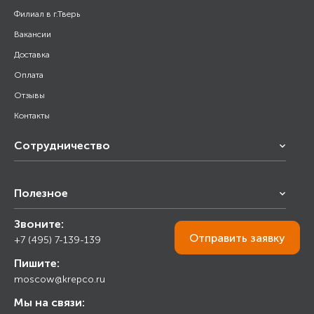
Филиал в г.Тверь
Вакансии
Доставка
Оплата
Отзывы
Контакты
Сотрудничество
Франчайзинг
Полезное
Снабжение строительства
Строительным организациям
Звоните:
Калькулятор
Торговым организациям
Отправить
заявку
+7 (495) 7-139-139
Прайс лист
Пишите:
Ответы на вопросы
moscow@krepco.ru
Блог
Мы на связи: