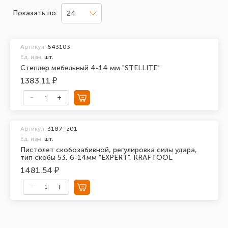
Показать по:
24
Артикул:
643103
Ед. изм.
шт.
Степлер мебельный 4-14 мм "STELLITE"
1383.11 ₽
Артикул:
3187_z01
Ед. изм.
шт.
Пистолет скобозабивной, регулировка силы удара,
тип скобы 53, 6-14мм "EXPERT", KRAFTOOL
1481.54 ₽