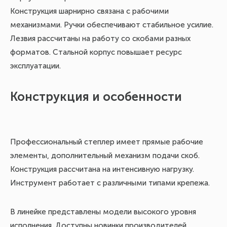
Конструкция шарнирно связана с рабочими
ко
механизмами. Ручки обеспечивают стабильное усилие.
Лезвия рассчитаны на работу со скобами разных
за
форматов. Стальной корпус повышает ресурс
ал
эксплуатации.
ак
ка
Конструкция и особенности
су
жи
Профессиональный степлер имеет прямые рабочие
элементы, дополнительный механизм подачи скоб.
Со
Конструкция рассчитана на интенсивную нагрузку.
ра
Инструмент работает с различными типами крепежа.
об
В линейке представлены модели высокого уровня
исполнения. Доступны новинки производителей.