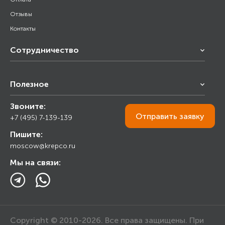
Отзывы
Контакты
Сотрудничество
Франчайзинг
Полезное
Снабжение строительства
Строительным организациям
Звоните:
Калькулятор
Торговым организациям
Отправить
заявку
+7 (495) 7-139-139
Прайс лист
Пишите:
Ответы на вопросы
moscow@krepco.ru
Блог
Мы на связи:
Copyright © 2010-2026. Все права защищены. При