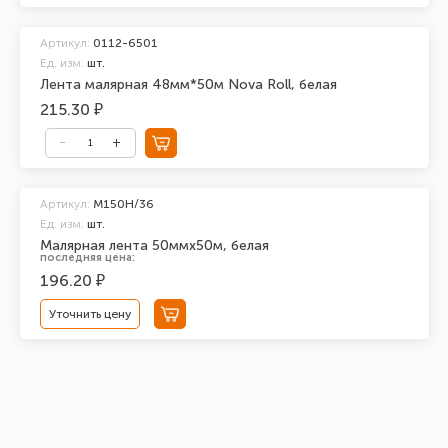
Артикул:
0112-6501
Ед. изм.
шт.
Лента малярная 48мм*50м Nova Roll, белая
215.30 ₽
Артикул:
М150Н/36
Ед. изм.
шт.
Малярная лента 50ммх50м, белая
последняя цена:
196.20 ₽
Уточнить цену