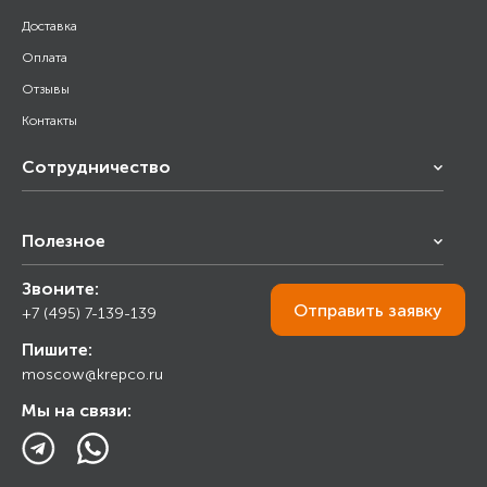
Доставка
Оплата
Отзывы
Контакты
Сотрудничество
Франчайзинг
Полезное
Снабжение строительства
Строительным организациям
Звоните:
Калькулятор
Торговым организациям
Отправить
заявку
+7 (495) 7-139-139
Прайс лист
Пишите:
Ответы на вопросы
moscow@krepco.ru
Блог
Мы на связи: