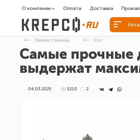
О компании
Оплата
Доставка
Произв
О компании
Болты Б
Ката
Вакансии
Болты д
Главная страница
Блог
Контакты
Порошко
Самые прочные д
Закладн
выдержат макси
04.03.2025
5210
2