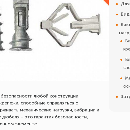
Для
Вид
Как
нагр
Вл
кр
Вл
сп
Ма
ос
 безопасности любой конструкции.
Зат
крепежи, способные справляться с
живать механические нагрузки, вибрации и
 дюбеля – это гарантия безопасности,
ленном элементе.