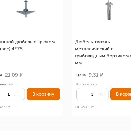
адной дюбель с крюком
Дюбель-гвоздь
двес) 4*75
металлический с
грибовидным бортиком 
мм
21.09 ₽
9.31 ₽
а
Цена
ичество
Количество
В корзину
В корз
зм.: шт
Ед. изм.: шт