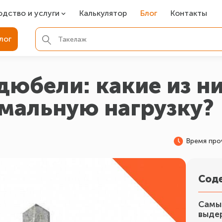
одство и услуги
Калькулятор
Блог
Контакты
СР
лог
ля фундамента
вая покраска
юбели: какие из н
ые детали
мальную нагрузку?
Время про
Сод
Самые
выде