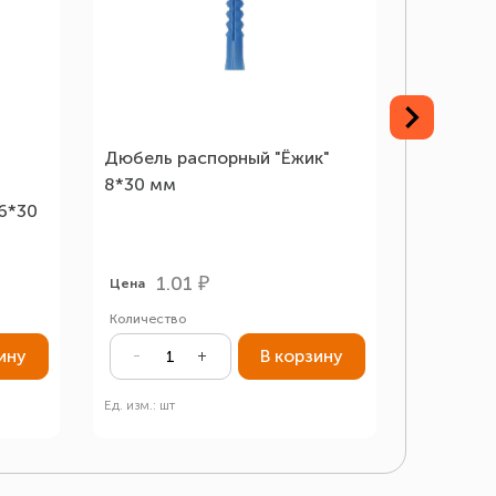
Дюбель распорный "Ёжик"
DSD Дюб
8*30 мм
6*30
1.01 ₽
8.
Цена
Цена
Количество
Количеств
ину
В корзину
Ед. изм.: шт
Ед. изм.: шт