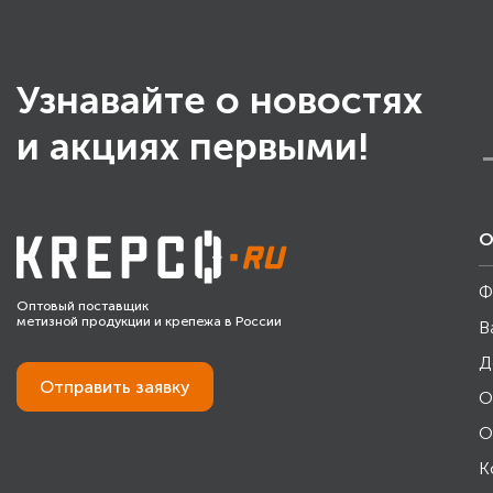
Узнавайте о новостях
и акциях первыми!
О
Ф
Оптовый поставщик
метизной продукции и крепежа в России
В
Д
Отправить
заявку
О
О
К