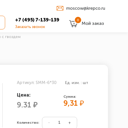
moscow@krepco.ru
+7 (495) 7-139-139
0
Мой заказ
Заказать звонок
 с гвоздем
Артикул: SMM-6*30
Ед. изм. : шт
Цена:
Сумма:
9,31
₽
9.31 ₽
Количество: