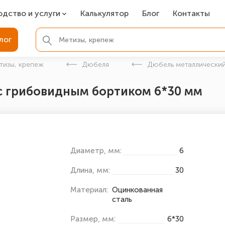
одство и услуги
Калькулятор
Блог
Контакты
СР
лог
ля фундамента
тизы, крепеж
Дюбеля
Дюбель металлический
вая покраска
с грибовидным бортиком 6*30 мм
ые детали
Диаметр, мм:
6
Длина, мм:
30
Материал:
Оцинкованная
сталь
Размер, мм:
6*30