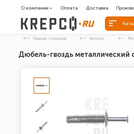
О компании
Оплата
Доставка
Произв
О компании
Болты Б
Ката
Вакансии
Болты д
Главная страница
Каталог
Ме
Контакты
Порошко
Дюбель-гвоздь металлический 
Закладн