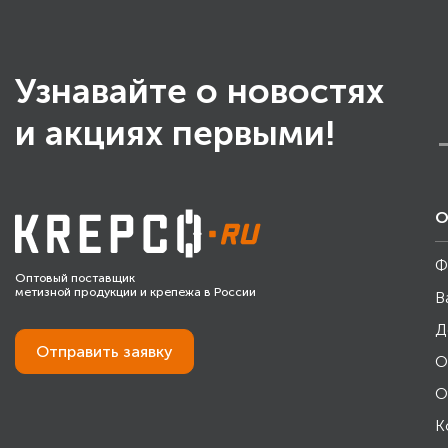
Узнавайте о новостях
и акциях первыми!
О
Ф
Оптовый поставщик
метизной продукции и крепежа в России
В
Д
Отправить
заявку
О
О
К