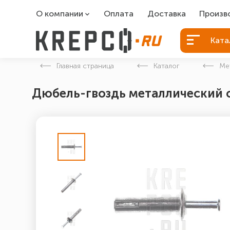
О компании
Оплата
Доставка
Произв
О компании
Болты Б
Ката
Вакансии
Болты д
Главная страница
Каталог
Ме
Контакты
Порошко
Дюбель-гвоздь металлический 
Закладн