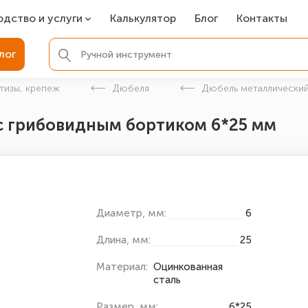
одство и услуги
Калькулятор
Блог
Контакты
СР
лог
ля фундамента
тизы, крепеж
Дюбеля
Дюбель металлический
вая покраска
с грибовидным бортиком 6*25 мм
ые детали
Диаметр, мм:
6
Длина, мм:
25
Материал:
Оцинкованная
сталь
Размер, мм:
6*25