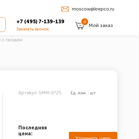
moscow@krepco.ru
+7 (495) 7-139-139
0
Мой заказ
Заказать звонок
 с гвоздем
Артикул: SMM-6*25
Ед. изм. : шт
Последняя
цена:
Уточнить цену