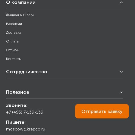
О компании
Филиал в г.Тверь
Вакансии
Доставка
Оплата
Отзывы
Контакты
Сотрудничество
Франчайзинг
Полезное
Снабжение строительства
Строительным организациям
Звоните:
Калькулятор
Торговым организациям
Отправить
заявку
+7 (495) 7-139-139
Прайс лист
Пишите:
Ответы на вопросы
moscow@krepco.ru
Блог