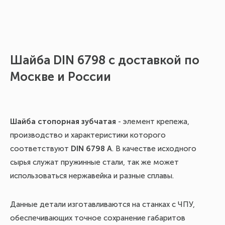
Шайба DIN 6798 с доставкой по
Ес
Москве и России
ма
с 
ра
Шайба стопорная зубчатая
- элемент крепежа,
М2
производство и характеристики которого
соответствуют
DIN 6798 A
. В качестве исходного
Вс
сырья служат пружинные стали, так же может
на
использоваться нержавейка и разные сплавы.
ре
у 
Данные детали изготавливаются на станках с ЧПУ,
обеспечивающих точное сохранение габаритов